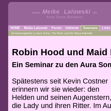
Meike
Lalowski
www.
-
.de
Aura Soma Beraterin
HOME
Meike Lalowski
Forum
Infotexte
Seminare
Links
Seminarangebote zu Aura Soma, The Work und Der Maya-Kalender
Robin Hood und Maid 
Ein Seminar zu den Aura So
Spätestens seit Kevin Costner
erinnern wir sie wieder: den
Helden und seinen Augenstern
die Lady und ihren Ritter. Im A