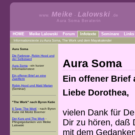
Meike
Lalowski
www.
-
.de
Aura Soma Beraterin
HOME
Meike Lalowski
Forum
Infotexte
Seminare
Links
Informationstexte zu Aura Soma, The Work und dem Mayakalender
Aura Soma
Die Farbrose, Robin Hood und
Aura Soma
der Selbstwert
Aura Soma
- ein kurzer
Informationstext
Ein offener Brief 
Ein offener Brief an eine
Zweiflerin
Robin Hood und Maid Marian
(Seminar)
Liebe Dorothea,
"The Work" nach Byron Katie
6 Tage 'The Work'
- nach Byron
vielen Dank für De
Katie mit Moritz Boerner
Der Kurs und The Work
-
Dir zu hören, daß 
Pfingstgedanken von Meike
Lalowski
mit dem Gedanken