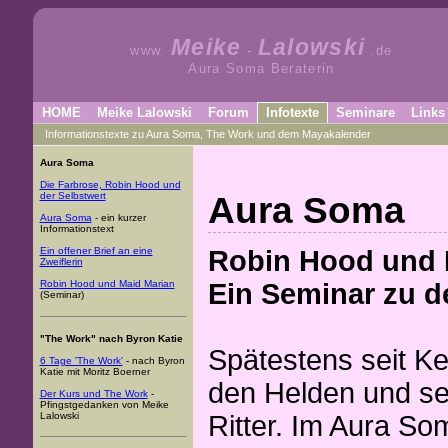
Meike
Lalowski
www.
-
.de
Aura Soma Beraterin
HOME
Meike Lalowski
Forum
Infotexte
Seminare
Links
Informationstexte zu Aura Soma, The Work und dem Mayakalender
Aura Soma
Die Farbrose, Robin Hood und
Aura Soma
der Selbstwert
Aura Soma
- ein kurzer
Informationstext
Robin Hood und 
Ein offener Brief an eine
Zweiflerin
Ein Seminar zu d
Robin Hood und Maid Marian
(Seminar)
"The Work" nach Byron Katie
Spätestens seit Ke
6 Tage 'The Work'
- nach Byron
Katie mit Moritz Boerner
den Helden und se
Der Kurs und The Work
-
Pfingstgedanken von Meike
Lalowski
Ritter. Im Aura S